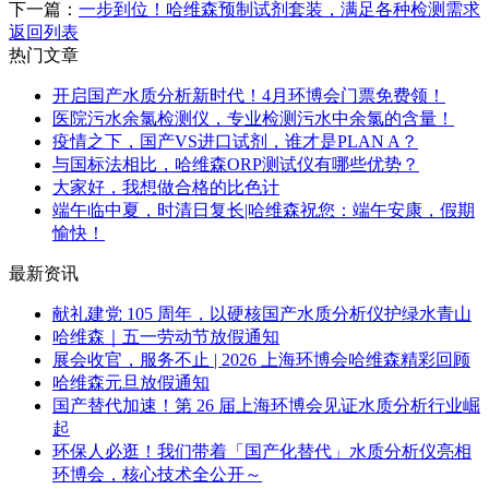
下一篇：
一步到位！哈维森预制试剂套装，满足各种检测需求
返回列表
热门文章
开启国产水质分析新时代！4月环博会门票免费领！
医院污水余氯检测仪，专业检测污水中余氯的含量！
疫情之下，国产VS进口试剂，谁才是PLAN A？
与国标法相比，哈维森ORP测试仪有哪些优势？
大家好，我想做合格的比色计
​端午临中夏，时清日复长|哈维森祝您：端午安康，假期
愉快！
最新资讯
献礼建党 105 周年，以硬核国产水质分析仪护绿水青山
哈维森｜五一劳动节放假通知
展会收官，服务不止 | 2026 上海环博会哈维森精彩回顾
哈维森元旦放假通知
国产替代加速！第 26 届上海环博会见证水质分析行业崛
起
环保人必逛！我们带着「国产化替代」水质分析仪亮相
环博会，核心技术全公开～