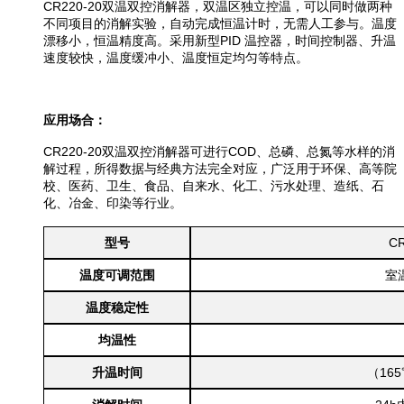
CR220-20双温双控消解器，双温区独立控温，可以同时做两种
不同项目的消解实验，自动完成恒温计时，无需人工参与。温度
漂移小，恒温精度高。采用新型PID 温控器，时间控制器、升温
速度较快，温度缓冲小、温度恒定均匀等特点。
应用场合：
CR220-20
双温双控消解器
可进行COD、总磷、总氮等水样的消
解过程，所得数据与经典方法完全对应，广泛用于环保、高等院
校、医药、卫生、食品、自来水、化工、污水处理、造纸、石
化、冶金、印染等行业。
型号
CR
温度可调范围
室温
温度稳定性
均温性
升温时间
（165