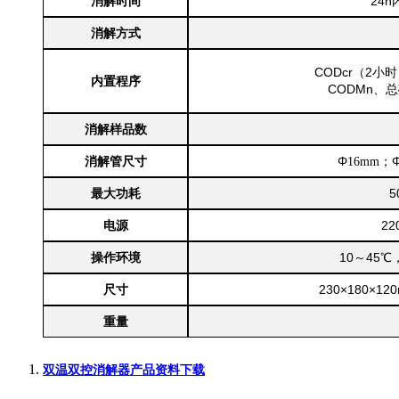
消解时间
24
消解方式
CODcr（2小
内置程序
CODMn、
消解样品数
消解管尺寸
Φ
；
16mm
最大功耗
5
电源
22
操作环境
10～45℃
尺寸
230
×
180
×
12
重量
双温双控消解器产品资料下载