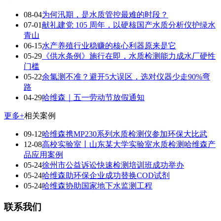
08-04
为何汛期，是水质管控最难的时段？
07-01
献礼建党 105 周年，以硬核国产水质分析仪护绿水
青山
06-15
水产养殖行业稳赚的核心利器原来是它
05-29
《供水条例》施行在即，水质检测能力成水厂硬性
门槛
05-22
余氯测不准？避开5大误区，选对仪器少走90%弯
路
04-29
哈维森｜五一劳动节放假通知
更多+
相关案例
09-12
哈维森携MP230系列水质检测仪参加环保大比武
12-08
高校实验室丨山东某大学实验室水质检测哈维森产
品应用案例
05-24
徐州市公益诉讼快速检测培训班成功举办
05-24
哈维森助环保企业成功替换COD试剂
05-24
哈维森协助国家地下水监测工程
联系我们