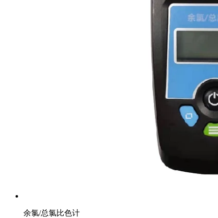
余氯/总氯比色计