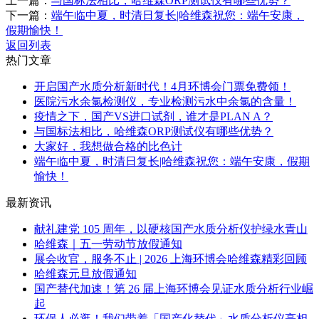
上一篇：
与国标法相比，哈维森ORP测试仪有哪些优势？
下一篇：
​端午临中夏，时清日复长|哈维森祝您：端午安康，
假期愉快！
返回列表
热门文章
开启国产水质分析新时代！4月环博会门票免费领！
医院污水余氯检测仪，专业检测污水中余氯的含量！
疫情之下，国产VS进口试剂，谁才是PLAN A？
与国标法相比，哈维森ORP测试仪有哪些优势？
大家好，我想做合格的比色计
​端午临中夏，时清日复长|哈维森祝您：端午安康，假期
愉快！
最新资讯
献礼建党 105 周年，以硬核国产水质分析仪护绿水青山
哈维森｜五一劳动节放假通知
展会收官，服务不止 | 2026 上海环博会哈维森精彩回顾
哈维森元旦放假通知
国产替代加速！第 26 届上海环博会见证水质分析行业崛
起
环保人必逛！我们带着「国产化替代」水质分析仪亮相