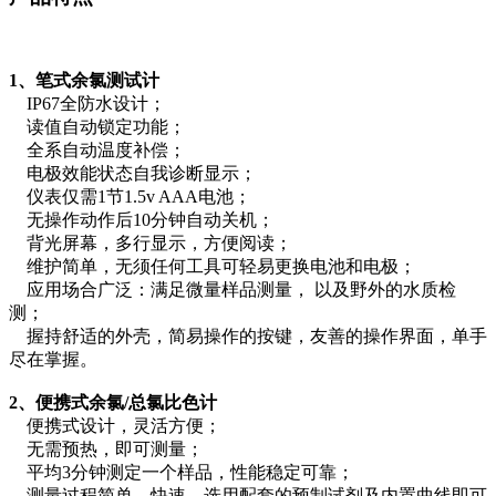
1、笔式余氯测试计
IP67全防水设计；
读值自动锁定功能；
全系自动温度补偿；
电极效能状态自我诊断显示；
仪表仅需1节1.5v AAA电池；
无操作动作后10分钟自动关机；
背光屏幕，多行显示，方便阅读；
维护简单，无须任何工具可轻易更换电池和电极；
应用场合广泛：满足微量样品测量， 以及野外的水质检
测；
握持舒适的外壳，简易操作的按键，友善的操作界面，单手
尽在掌握。
2、便携式余氯/总氯比色计
便携式设计，灵活方便；
无需预热，即可测量；
平均3分钟测定一个样品，性能稳定可靠；
测量过程简单、快速，选用配套的预制试剂及内置曲线即可