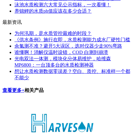
泳池水质检测六大常见公示指标，一次看懂！
养锦鲤的水质ph值应该在多少合适？
最新资讯
为何汛期，是水质管控最难的时段？
《供水条例》施行在即，水质检测能力成水厂硬性门槛
余氯测不准？避开5大误区，选对仪器少走90%弯路
谁懂啊！消解仪温时设错，COD 白测到崩溃
光电双法一体测，模块化分体易维护，哈维森
MP6800：一台顶多台的水质检测神器
想让水质检测数据零误差？空白、质控、标准样一个都
不能少
查看更多+
相关产品