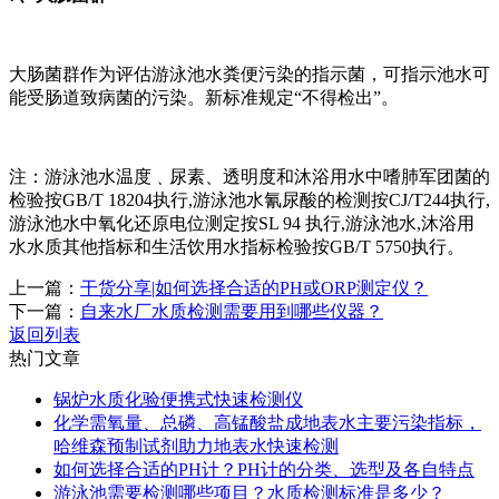
大肠菌群作为评估游泳池水粪便污染的指示菌，可指示池水可
能受肠道致病菌的污染。新标准规定“不得检出”。
注：游泳池水温度﹑尿素、透明度和沐浴用水中嗜肺军团菌的
检验按GB/T 18204执行,游泳池水氰尿酸的检测按CJ/T244执行,
游泳池水中氧化还原电位测定按SL 94 执行,游泳池水,沐浴用
水水质其他指标和生活饮用水指标检验按GB/T 5750执行。
上一篇：
干货分享|如何选择合适的PH或ORP测定仪？
下一篇：
自来水厂水质检测需要用到哪些仪器？
返回列表
热门文章
锅炉水质化验便携式快速检测仪
化学需氧量、总磷、高锰酸盐成地表水主要污染指标，
哈维森预制试剂助力地表水快速检测
如何选择合适的PH计？PH计的分类、选型及各自特点
游泳池需要检测哪些项目？水质检测标准是多少？