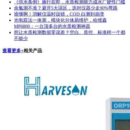
《供水条例》施行在即，水质检测能力成水厂硬性门槛
余氯测不准？避开5大误区，选对仪器少走90%弯路
谁懂啊！消解仪温时设错，COD 白测到崩溃
光电双法一体测，模块化分体易维护，哈维森
MP6800：一台顶多台的水质检测神器
想让水质检测数据零误差？空白、质控、标准样一个都
不能少
查看更多+
相关产品