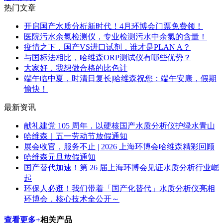
热门文章
开启国产水质分析新时代！4月环博会门票免费领！
医院污水余氯检测仪，专业检测污水中余氯的含量！
疫情之下，国产VS进口试剂，谁才是PLAN A？
与国标法相比，哈维森ORP测试仪有哪些优势？
大家好，我想做合格的比色计
​端午临中夏，时清日复长|哈维森祝您：端午安康，假期
愉快！
最新资讯
献礼建党 105 周年，以硬核国产水质分析仪护绿水青山
哈维森｜五一劳动节放假通知
展会收官，服务不止 | 2026 上海环博会哈维森精彩回顾
哈维森元旦放假通知
国产替代加速！第 26 届上海环博会见证水质分析行业崛
起
环保人必逛！我们带着「国产化替代」水质分析仪亮相
环博会，核心技术全公开～
查看更多+
相关产品