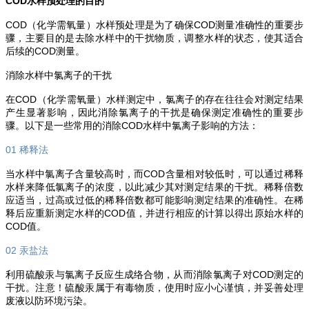
COD水样预处理的目的
COD（化学需氧量）水样预处理是为了确保COD测量准确性的重要步
骤，主要目的是去除水样中的干扰物质，调整水样的状态，使其适合
后续的COD测量。
消除水样中氯离子的干扰
在COD（化学需氧量）水样测定中，氯离子的存在往往会对测定结果
产生显著影响，因此消除氯离子的干扰是确保测定准确性的重要步
骤。以下是一些常用的消除COD水样中氯离子影响的方法：
01 稀释法
当水样中氯离子含量较高时，而COD含量相对较低时，可以通过稀释
水样来降低氯离子的浓度，以此减少其对测定结果的干扰。稀释倍数
应适当，过高或过低的稀释倍数都可能影响测定结果的准确性。在稀
释后应重新测定水样的COD值，并进行相应的计算以得出原始水样的
COD值。
02 汞盐法
利用硫酸汞与氯离子反应生成络合物，从而消除氯离子对COD测定的
干扰。注意！硫酸汞属于有毒物质，使用时应小心谨慎，并妥善处理
废液以防环境污染。