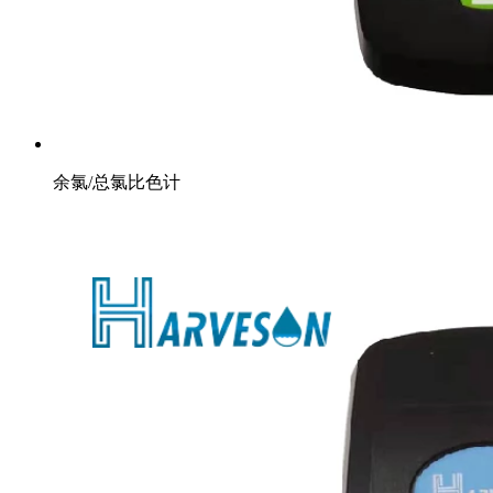
余氯/总氯比色计