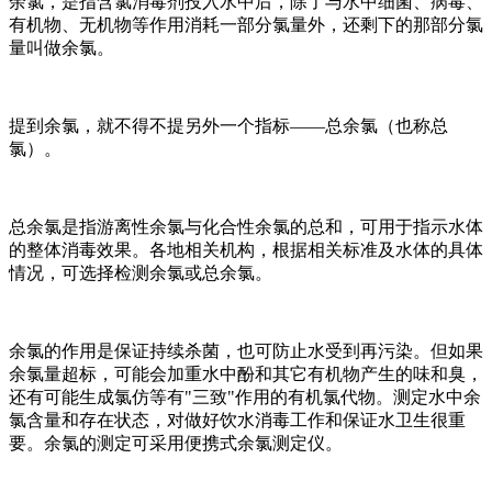
余氯，是指含氯消毒剂投入水中后，除了与水中细菌、病毒、
有机物、无机物等作用消耗一部分氯量外，还剩下的那部分氯
量叫做余氯。
提到余氯，就不得不提另外一个指标——总余氯（也称总
氯）。
总余氯是指游离性余氯与化合性余氯的总和，可用于指示水体
的整体消毒效果。各地相关机构，根据相关标准及水体的具体
情况，可选择检测余氯或总余氯。
余氯的作用是保证持续杀菌，也可防止水受到再污染。但如果
余氯量超标，可能会加重水中酚和其它有机物产生的味和臭，
还有可能生成氯仿等有"三致"作用的有机氯代物。测定水中余
氯含量和存在状态，对做好饮水消毒工作和保证水卫生很重
要。余氯的测定可采用便携式余氯测定仪。