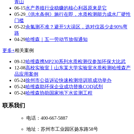
青山
06-15
水产养殖行业稳赚的核心利器原来是它
05-29
《供水条例》施行在即，水质检测能力成水厂硬性
门槛
05-22
余氯测不准？避开5大误区，选对仪器少走90%弯
路
04-29
哈维森｜五一劳动节放假通知
更多+
相关案例
09-12
哈维森携MP230系列水质检测仪参加环保大比武
12-08
高校实验室丨山东某大学实验室水质检测哈维森产
品应用案例
05-24
徐州市公益诉讼快速检测培训班成功举办
05-24
哈维森助环保企业成功替换COD试剂
05-24
哈维森协助国家地下水监测工程
联系我们
电话：400-667-5887
地址：苏州市工业园区扬东路58号